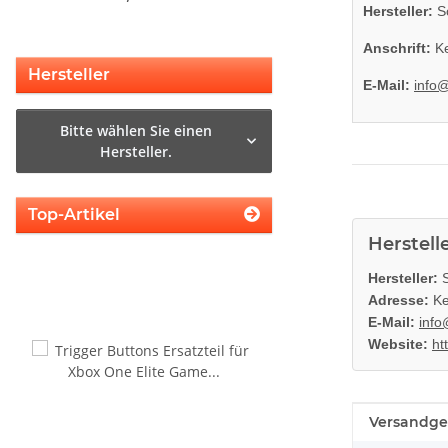
Hersteller:
So
Anschrift:
Ke
Hersteller
E-Mail:
info
Bitte wählen Sie einen
Hersteller.
Top-Artikel
Herstell
Hersteller:
S
Adresse:
Ke
E-Mail:
info
Website:
ht
Produkteig
Wert
Versandge