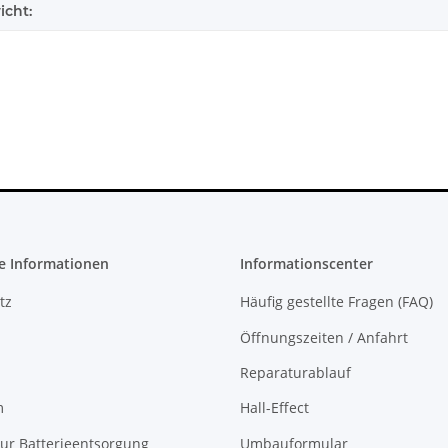
icht:
PS4 Slim
SONY PlayStation 4™ PS4 Slim
Trigger Butt
 Debug
FW 6.72 CFW fähig - 500GB CUH-
Xbox One Eli
H-2016A
2016A
233,99 €
*
10
e Informationen
Informationscenter
tz
Häufig gestellte Fragen (FAQ)
Öffnungszeiten / Anfahrt
Reparaturablauf
m
Hall-Effect
ur Batterieentsorgung
Umbauformular