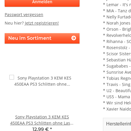
Anmelden
* Lemar - It's
* MIA - Tanz 
Passwort vergessen
* Nelly Furta
Neu hier?
Jetzt registrieren!
* Norah Jones
* Orson - Brig
* Revolverheld
Neu im Sortiment
* Rihanna - S
* Rosenstolz 
* Scisor Sister
* Sebastian 
* Sugababes -
* Sunsrise Av
* Tobias Regner
* Travis - Sing
* U2 - Beautif
* US5 - Mama
* Wir sind Hel
* Xavier Naido
Sony Playstation 3 KEM KES
SONY PS3 Slim Netztei
450EAA PS3 Schlitten ohne Laser
internes Netzteil 220V
Herstellerin
Blu-Ray Laufwerk 320
12,99 €
*
29,99 €
*