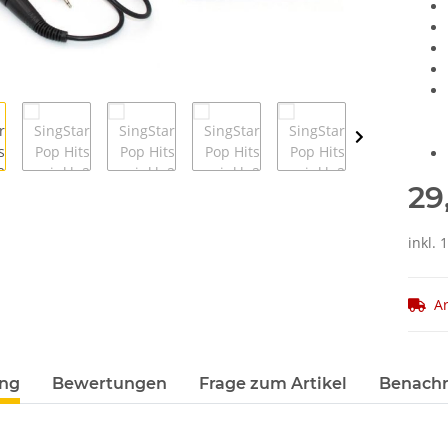
29
inkl.
Ar
ung
Bewertungen
Frage zum Artikel
Benachr