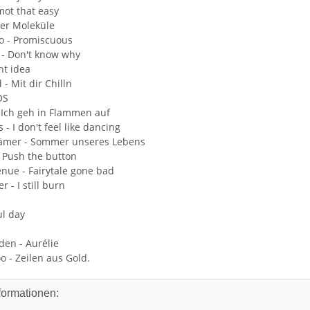
 mot that easy
der Moleküle
do - Promiscuous
 - Don't know why
ht idea
 - Mit dir Chilln
OS
- Ich geh in Flammen auf
s - I don't feel like dancing
Hämer - Sommer unseres Lebens
 Push the button
enue - Fairytale gone bad
 - I still burn
ul day
den - Aurélie
o - Zeilen aus Gold.
l APS250
Sony Playstation 3 KEM KES
Sony Plays
 gebraucht
450EAA PS3 Laser mit Schlitten
450EAA PS3 Sc
formationen:
Blu-Ray Laufwerk gebraucht
Blu-Ray
32,99 €
*
12