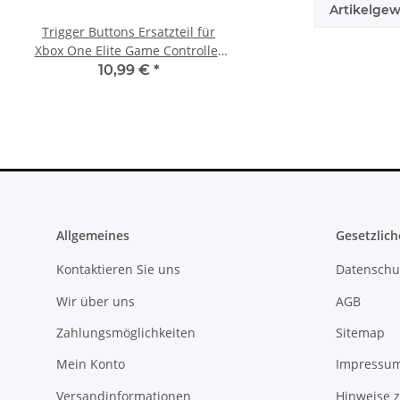
Artikelgew
Trigger Buttons Ersatzteil für
SONY PlayStation 4™ 
Xbox One Elite Game Controller
FW 7.55 CFW Fähig
Silber
Settings - 500GB CU
10,99 €
*
299,99 €
*
Allgemeines
Gesetzlich
Kontaktieren Sie uns
Datenschu
Wir über uns
AGB
Zahlungsmöglichkeiten
Sitemap
Mein Konto
Impressu
Versandinformationen
Hinweise z