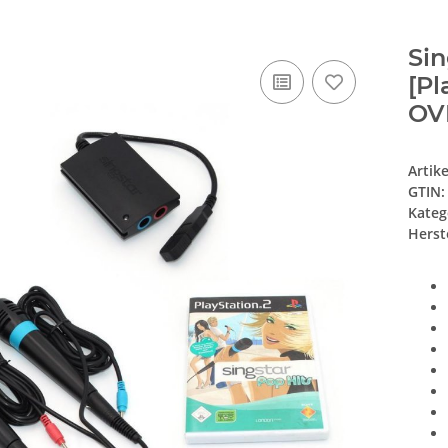
Sin
[Pl
OV
Artik
GTIN:
Kateg
Herste