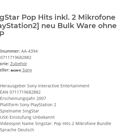
gStar Pop Hits inkl. 2 Mikrofone
ayStation2] neu Bulk Ware ohne
P
elnummer:
AA-4394
0711719682882
orie:
Zubehör
ller:
Sony
Herausgeber Sony Interactive Entertainment
EAN 0711719682882
Erscheinungsjahr 2007
Plattform Sony PlayStation 2
Spielname SingStar
USK-Einstufung Unbekannt
Videospiel Name Singstar: Pop Hits-2 Mikrofone Bundle
Sprache Deutsch