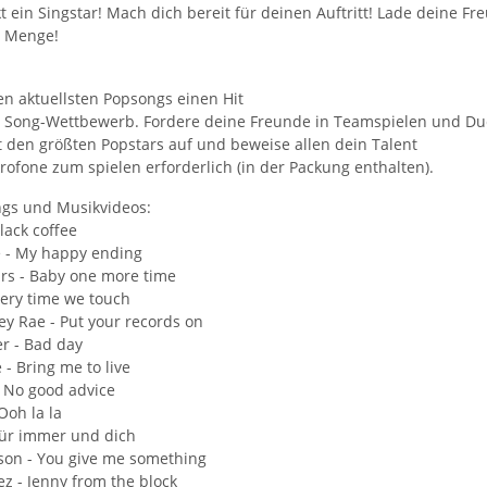
t ein Singstar! Mach dich bereit für deinen Auftritt! Lade deine F
e Menge!
en aktuellsten Popsongs einen Hit
e Song-Wettbewerb. Fordere deine Freunde in Teamspielen und Du
 den größten Popstars auf und beweise allen dein Talent
rofone zum spielen erforderlich (in der Packung enthalten).
ngs und Musikvideos:
Black coffee
ne - My happy ending
ars - Baby one more time
very time we touch
ey Rae - Put your records on
er - Bad day
- Bring me to live
- No good advice
Ooh la la
 Für immer und dich
son - You give me something
ez - Jenny from the block