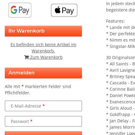
In jedem steck
begeistere di
Features:
* Lande mit d
Ihr Warenkorb
* Der perfekt
* Nimm es mit
Es befinden sich keine Artikel im
* Singstar-Mik
Warenkorb.
Zum Warenkorb
30 Originalso
* All Saints - 
* Avril Lavig
Anmelden
* Britney Spe
* Cascada - E
Alle mit
*
markierten Felder sind
* Corinne Bail
Pflichtfelder.
* Daniel Powt
* Evanescence 
E-Mail-Adresse
* Girls Aloud 
* Goldfrapp - 
* Jan Delay -
Passwort
* James Morri
* Jennifer Lop