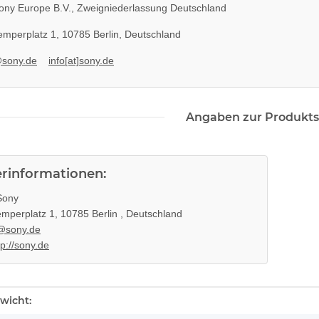
ny Europe B.V., Zweigniederlassung Deutschland
mperplatz 1, 10785 Berlin, Deutschland
@sony.de
info[at]sony.de
Angaben zur Produkts
erinformationen:
ony
mperplatz 1, 10785 Berlin , Deutschland
@sony.de
tp://sony.de
enschaft
wicht: