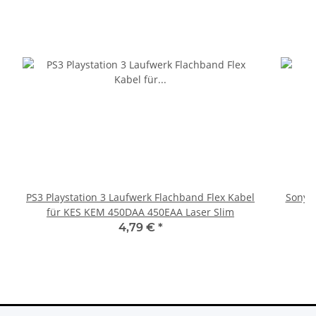
PS3 Playstation 3 Laufwerk Flachband Flex Kabel
Sony P
für KES KEM 450DAA 450EAA Laser Slim
4,79 €
*