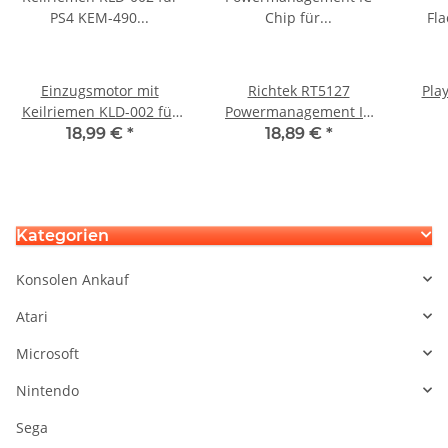
Einzugsmotor mit
Richtek RT5127
Play
Keilriemen KLD-002 für
Powermanagement IC
PS4 KEM-490
Chip für Playstation 5
Fl
18,99 €
*
18,89 €
*
Playstation4 Laufwerk
PS5
L
KEM4
Kategorien
Konsolen Ankauf
Atari
Microsoft
Nintendo
Sega