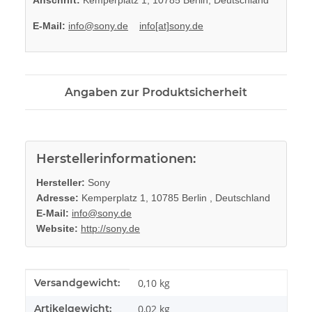
E-Mail:
info@sony.de
info[at]sony.de
Angaben zur Produktsicherheit
Herstellerinformationen:
Hersteller:
Sony
Adresse:
Kemperplatz 1, 10785 Berlin , Deutschland
E-Mail:
info@sony.de
Website:
http://sony.de
Produkteigenschaft
Wert
Versandgewicht:
0,10 kg
Artikelgewicht:
0,02
kg