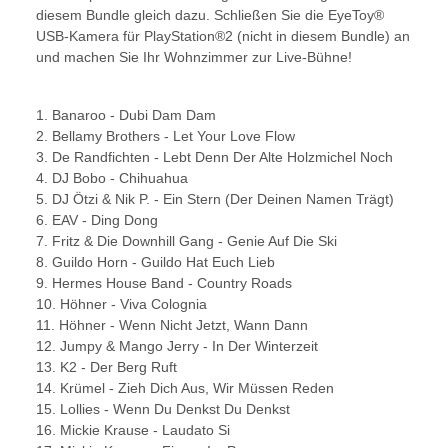
diesem Bundle gleich dazu. Schließen Sie die EyeToy®
USB-Kamera für PlayStation®2 (nicht in diesem Bundle) an
und machen Sie Ihr Wohnzimmer zur Live-Bühne!
1. Banaroo - Dubi Dam Dam
2. Bellamy Brothers - Let Your Love Flow
3. De Randfichten - Lebt Denn Der Alte Holzmichel Noch
4. DJ Bobo - Chihuahua
5. DJ Ötzi & Nik P. - Ein Stern (Der Deinen Namen Trägt)
6. EAV - Ding Dong
7. Fritz & Die Downhill Gang - Genie Auf Die Ski
8. Guildo Horn - Guildo Hat Euch Lieb
9. Hermes House Band - Country Roads
10. Höhner - Viva Colognia
11. Höhner - Wenn Nicht Jetzt, Wann Dann
12. Jumpy & Mango Jerry - In Der Winterzeit
13. K2 - Der Berg Ruft
14. Krümel - Zieh Dich Aus, Wir Müssen Reden
15. Lollies - Wenn Du Denkst Du Denkst
16. Mickie Krause - Laudato Si