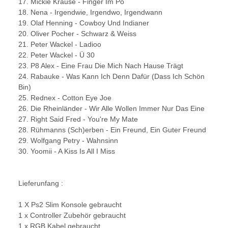
17. Mickie Krause - Finger Im Po
18. Nena - Irgendwie, Irgendwo, Irgendwann
19. Olaf Henning - Cowboy Und Indianer
20. Oliver Pocher - Schwarz & Weiss
21. Peter Wackel - Ladioo
22. Peter Wackel - Ü 30
23. P8 Alex - Eine Frau Die Mich Nach Hause Trägt
24. Rabauke - Was Kann Ich Denn Dafür (Dass Ich Schön
Bin)
25. Rednex - Cotton Eye Joe
26. Die Rheinländer - Wir Alle Wollen Immer Nur Das Eine
27. Right Said Fred - You're My Mate
28. Rühmanns (Sch)erben - Ein Freund, Ein Guter Freund
29. Wolfgang Petry - Wahnsinn
30. Yoomii - A Kiss Is All I Miss
Lieferunfang :
1 X Ps2 Slim Konsole gebraucht
1 x Controller Zubehör gebraucht
1 x RGB Kabel gebraucht