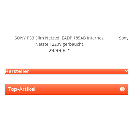
SONY PS3 Slim Netzteil EADP 185AB Internes
Sony P
Netzteil 220V gerbaucht
29,99 €
*
Hersteller
Top-Artikel