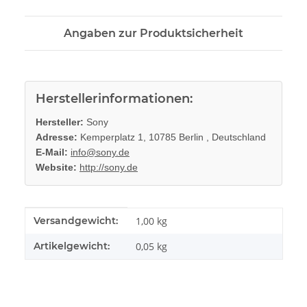
Angaben zur Produktsicherheit
Herstellerinformationen:
Hersteller:
Sony
Adresse:
Kemperplatz 1, 10785 Berlin , Deutschland
E-Mail:
info@sony.de
Website:
http://sony.de
Produkteigenschaft
Wert
Versandgewicht:
1,00 kg
Artikelgewicht:
0,05
kg