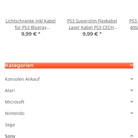
Lichtschranke inkl Kabel
PS3 Superslim Flexkabel
PS3 
für PS3 Blueray
Laser Kabel PS3 CECH-
400
Laufwerk KEM 400AAA
4201B 4301A Laufwerk
9,99 €
*
9,99 €
*
KEM-400A
für KEM-451 Laser neu
Kategorien
Konsolen Ankauf
Atari
Microsoft
Nintendo
Sega
Sony