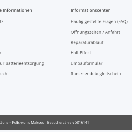
e Informationen
Informationscenter
tz
Häufig gestellte Fragen (FAQ)
Öffnungszeiten / Anfahrt
Reparaturablauf
m
Hall-Effect
ur Batterieentsorgung
Umbauformular
recht
Ruecksendebegleitschein
Zone – Polichronis Maltsos
Besucherzähler: 5816141