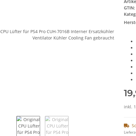
Artik
GTIN:
Kateg
Herste
19
inkl.
So
Lieferz