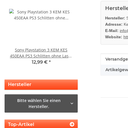
Herstell
Hersteller:
S
Adresse:
Ke
E-Mail:
info
Website:
ht
Sony Playstation 3 KEM KES
KEM 450DAA Laufwer
450EAA PS3 Schlitten ohne Laser
Laser für Sony Playstation
Produkteig
Wert
Versandge
Blu-Ray Laufwerk 320
Slim
12,99 €
*
14,99 €
*
Artikelgew
Hersteller
Bitte wählen Sie einen
Hersteller.
Top-Artikel