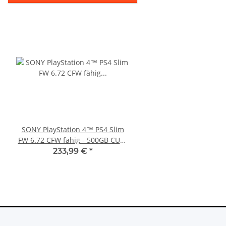
SONY PlayStation 4™ PS4 Slim
PS3 Playstation 3 La
FW 6.72 CFW fähig - 500GB CUH-
Flachband Flex Kabel
2016A
KEM 450DAA 450EAA La
233,99 €
*
4,79 €
*