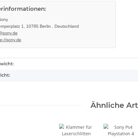
erinformationen:
ony
mperplatz 1, 10785 Berlin , Deutschland
@sony.de
tp://sony.de
k ohne
KEM 450AAA Laufwerk oberteil
 3 PS3
Sony Playstation 3 PS3 Slim
enschaft
wicht:
gebraucht
10,99 €
*
icht:
Ähnliche Art