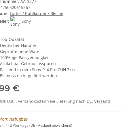
elnummer:
AA-3377
4250520615567
orie:
Lüfter / Kühlkörper / Bleche
ller:
Sony
Top-Qualität
Deutscher Händler
Geprüfte neue Ware
100%tige Passgenauigkeit
Artikel hat Gebrauchsspuren
Passend in dem Sony Ps4 Pro CUH 7xxx
Es muss nicht gelötet werden.
,99 €
 19% USt. , Versandkostenfreie Lieferung nach
DE
.
Versand
fort verfügbar
eit:
1 - 2 Werktage
(DE - Ausland abweichend)