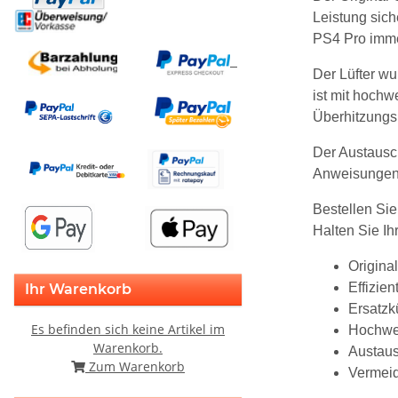
Leistung sich
PS4 Pro immer
Der Lüfter wu
ist mit hochw
Überhitzungs
Der Austausch
Anweisungen 
Bestellen Sie
Halten Sie Ih
Origina
Effizie
Ihr Warenkorb
Ersatzkü
Es befinden sich keine Artikel im
Hochwer
Warenkorb.
Austaus
Zum Warenkorb
Vermeid