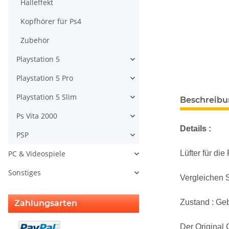
Halleffekt
Kopfhörer für Ps4
Zubehör
Playstation 5
Playstation 5 Pro
weitere Regis
Playstation 5 Slim
Beschreib
Ps Vita 2000
Details :
PSP
Lüfter für d
PC & Videospiele
Sonstiges
Vergleichen S
Zustand : Geb
Zahlungsarten
Der Original 