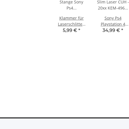
Klammer für
Sony Ps4
Laserschlitten
Playstation 4
Stange Sony Ps4
Slim Laser CUH -
5,99 €
*
34,99 €
*
Playstation 4
20xx KEM-496
Laser KES-496
Einheit mit
Einheit KES496a
Schlitten KEM
KES-496A KES
496a für PS4
496a
Slim
ufwerk
SONY PlayStation 4™ PS4 Slim
 für KES
FW 5.05 - 500GB CUH-2016A
ser Slim
279,99 €
*