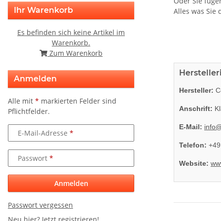
Oder Sie füge
Ihr Warenkorb
Alles was Sie
Es befinden sich keine Artikel im
Warenkorb.
Zum Warenkorb
Herstelle
Anmelden
Hersteller:
Co
Alle mit
*
markierten Felder sind
Anschrift:
Kl
Pflichtfelder.
E-Mail:
info
E-Mail-Adresse
Telefon:
+49
Passwort
Website:
ww
Anmelden
Passwort vergessen
Neu hier?
Jetzt registrieren!