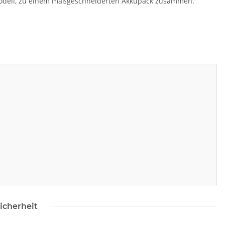
 Modell, zu einem maßgeschneiderten Akkupack zusammen.
icherheit