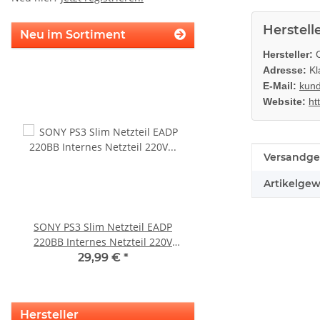
Herstell
Neu im Sortiment
Hersteller:
C
Adresse:
Kl
E-Mail:
kun
Website:
ht
Produkteig
Wert
Versandge
Artikelgew
SONY PS3 Slim Netzteil EADP
KEM 450AAA Laufwer
220BB Internes Netzteil 220V
Laser für Sony Playstation
gebraucht
Slim gebrauch
29,99 €
*
14,99 €
*
Hersteller