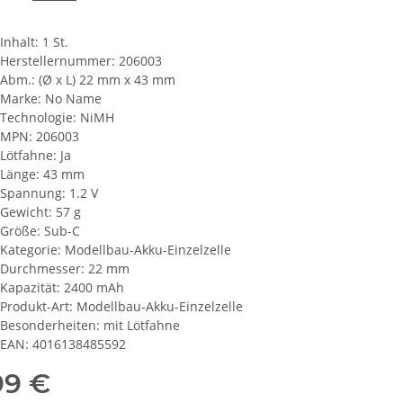
Inhalt: 1 St.
Herstellernummer: 206003
Abm.: (Ø x L) 22 mm x 43 mm
Marke: No Name
Technologie: NiMH
MPN: 206003
Lötfahne: Ja
Länge: 43 mm
Spannung: 1.2 V
Gewicht: 57 g
Größe: Sub-C
Kategorie: Modellbau-Akku-Einzelzelle
Durchmesser: 22 mm
Kapazität: 2400 mAh
Produkt-Art: Modellbau-Akku-Einzelzelle
Besonderheiten: mit Lötfahne
EAN: 4016138485592
99 €