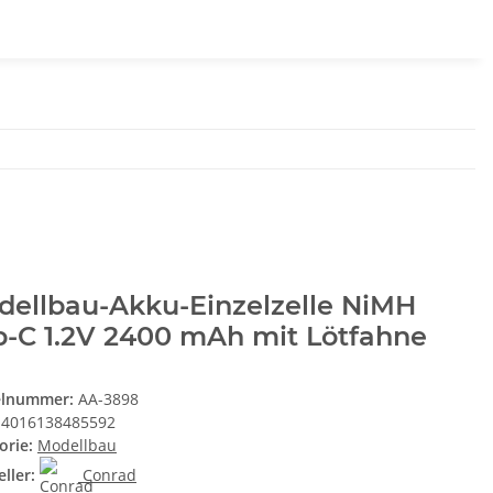
dellbau-Akku-Einzelzelle NiMH
b-C 1.2V 2400 mAh mit Lötfahne
elnummer:
AA-3898
4016138485592
orie:
Modellbau
ller:
Conrad