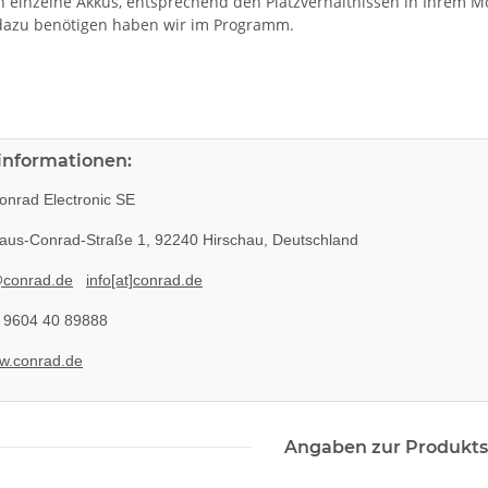
n einzelne Akkus, entsprechend den Platzverhältnissen in Ihrem
 dazu benötigen haben wir im Programm.
rinformationen:
nrad Electronic SE
aus-Conrad-Straße 1, 92240 Hirschau, Deutschland
@conrad.de
info[at]conrad.de
 9604 40 89888
w.conrad.de
Angaben zur Produkts