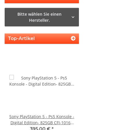
Bitte wählen Sie einen
Hersteller.
Top-Artikel
Sony PlayStation 5 - Ps5 Konsole -
PS3 Playstation 3 La
Digital Edition- 825GB CFI-1016B
Flachband Flex Kabel
gebraucht
KEM 450DAA 450EAA La
395,00 €
*
4,79 €
*