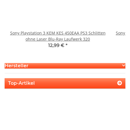
Sony Playstation 3 KEM KES 450EAA PS3 Schlitten
Sony P
ohne Laser Blu-Ray Laufwerk 320
S
12,99 €
*
Hersteller
Top-Artikel