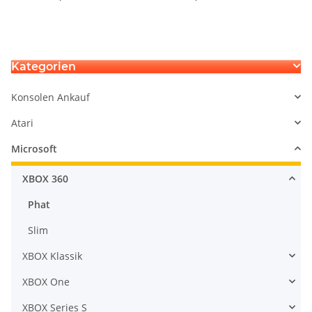
Controller Halleffect
JDM 001 bis JDM 055
Halleffekt 3D Steuer
gemischt -
Modul Thumbstick
Unterschiedliche
Stickdrift
Defekte
Kategorien
Konsolen Ankauf
Atari
Microsoft
XBOX 360
Phat
Slim
XBOX Klassik
XBOX One
XBOX Series S