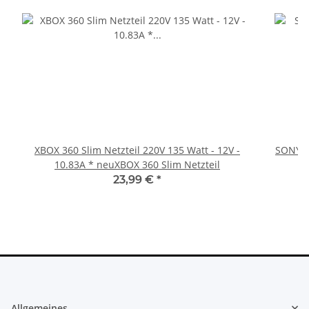
XBOX 360 Slim Netzteil 220V 135 Watt - 12V -
SONY P
10.83A * neuXBOX 360 Slim Netzteil
23,99 €
*
Allgemeines