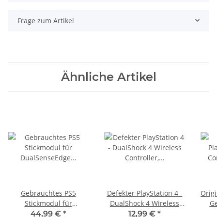
Frage zum Artikel
Ähnliche Artikel
Gebrauchtes PS5
Defekter PlayStation 4 -
Origi
Stickmodul für
DualShock 4 Wireless
Ge
DualSenseEdge Wireless
Controller, schwarz -
sc
44,99 €
*
12,99 €
*