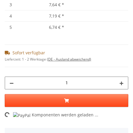
3
7,64 €
*
4
7,19 €
*
5
6,74 €
*
Sofort verfügbar
Lieferzeit:
1 - 2 Werktage
(DE - Ausland abweichend)
Loading...
Komponenten werden geladen ...