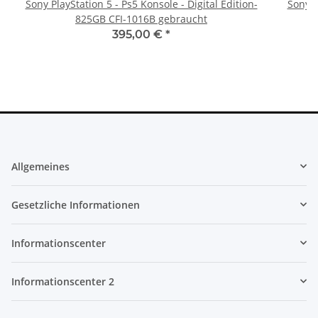
Sony PlayStation 5 - Ps5 Konsole - Digital Edition-
Sony P
825GB CFI-1016B gebraucht
395,00 €
*
Allgemeines
Gesetzliche Informationen
Informationscenter
Informationscenter 2