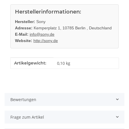
Herstellerinformationen:
Hersteller:
Sony
Adresse:
Kemperplatz 1, 10785 Berlin , Deutschland
E-Mail:
info@sony.de
Website:
http://sony.de
Produkteigenschaft
Wert
Artikelgewicht:
0,10
kg
Bewertungen
Frage zum Artikel