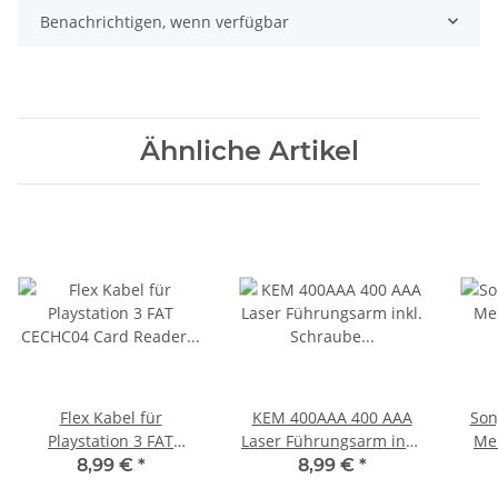
Benachrichtigen, wenn verfügbar
Ähnliche Artikel
Flex Kabel für
KEM 400AAA 400 AAA
Son
Playstation 3 FAT
Laser Führungsarm inkl.
Me
CECHC04 Card Reader
Schraube für PS3
Boa
8,99 €
*
8,99 €
*
zu Mainboard
Playstation