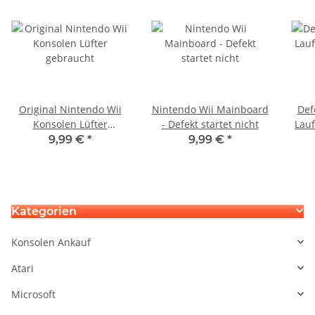
Original Nintendo Wii
Nintendo Wii Mainboard
Def
Konsolen Lüfter
- Defekt startet nicht
Lauf
gebraucht
P
9,99 €
*
9,99 €
*
Kategorien
Konsolen Ankauf
Atari
Microsoft