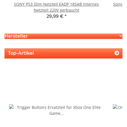
SONY PS3 Slim Netzteil EADP 185AB Internes
Sony P
Netzteil 220V gerbaucht
S
29,99 €
*
Hersteller
Top-Artikel