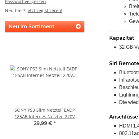
Passwort vergessen
Brei
Neu hier?
Jetzt registrieren!
Tief
Gewi
Neu im Sortiment
Kapazität
32 GB Ve
Siri Remot
Bluetoot
Infrarots
Beschle
Lightnin
Die wied
SONY PS3 Slim Netzteil EADP
KEM 450DAA Laufwer
185AB Internes Netzteil 220V
Laser für Sony Playstation
Anschlüsse 
gerbaucht
Slim
29,99 €
*
14,99 €
*
HDMI 1.
802.11a