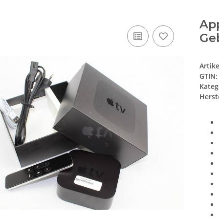
App
Ge
Artik
GTIN:
Kateg
Herste