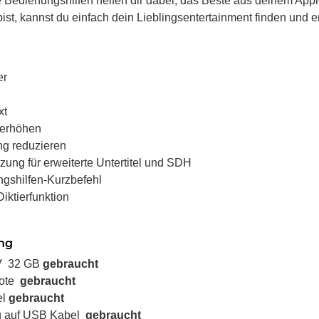
Bedienungshilfen helfen dir dabei, das Beste aus deinem Appl
ist, kannst du einfach dein Lieblingsentertainment finden und 
er
xt
 erhöhen
g reduzieren
zung für erweiterte Untertitel und SDH
gshilfen-Kurzbefehl
Diktierfunktion
ng
V 32 GB
gebraucht
mote
gebraucht
el
gebraucht
g auf USB Kabel
gebraucht