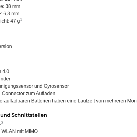
te: 38 mm
e: 6,3 mm
1
cht: 47 g
rsion
e
h 4.0
ender
unigungssensor und Gyrosensor
g Connector zum Aufladen
eraufladbaren Batterien haben eine Laufzeit von mehreren Mon
k ohne
Sony Playstation 3 KEM KES
 3 PS3
450EAA PS3 Laser mit Schlitten
und Schnittstellen
Blu-Ray Laufwerk gebraucht
32,99 €
*
3
4
c WLAN mit MIMO