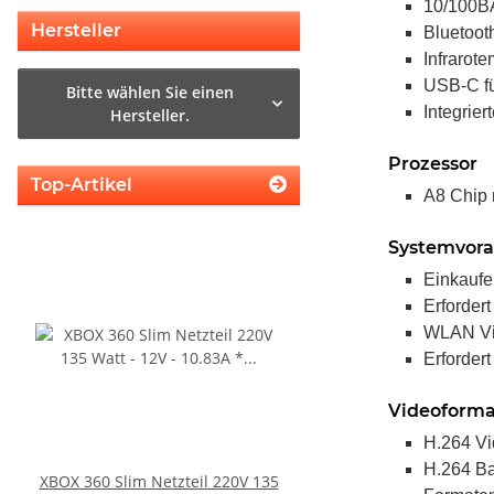
10/100B
Hersteller
Bluetoot
Infrarot
USB-C fü
Bitte wählen Sie einen
Integrier
Hersteller.
Prozessor
Top-Artikel
A8 Chip m
Systemvora
Einkaufe
Erforder
WLAN Vid
Erfordert
Videoforma
H.264 Vi
H.264 Bas
XBOX 360 Slim Netzteil 220V 135
Trigger Buttons Ersatz