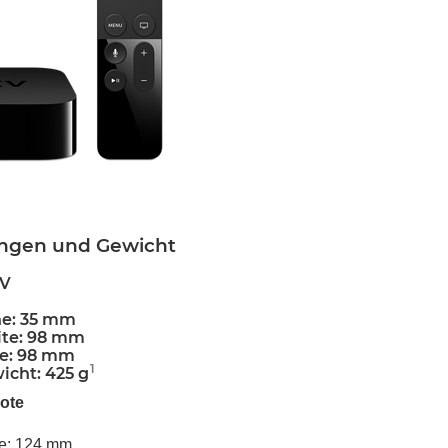
gen und Gewicht
TV
e: 35 mm
ite: 98 mm
fe: 98 mm
1
icht: 425 g
ote
e: 124 mm