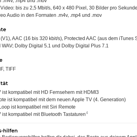
 .m4v, .mp4 und .mov
ontroller
12V - 12,1A für Jasper
deo: bis zu 2,5 Mbit/s, 640 x 480 Pixel, 30 Bilder pro Sekunde,
Mainboards gebraucht
22,99 €
*
reo Audio in den Formaten .m4v, .mp4 und .mov
ate
V1), AAC (16 bis 320 kbit/s), Protected AAC (aus dem iTunes S
 WAV; Dolby Digital 5.1 und Dolby Digital Plus 7.1
e
F, TIFF
tät
 ist kompatibel mit HD Fernsehern mit HDMI3
ote ist kompatibel mit dem neuen Apple TV (4. Generation)
oop ist kompatibel mit Siri Remote
4
 ist kompatibel mit Bluetooth Tastaturen
-hilfen