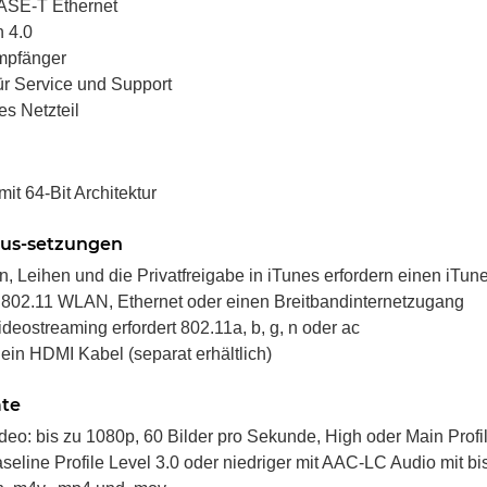
ASE-T Ethernet
h 4.0
empfänger
r Service und Support
tes Netzteil
it 64-Bit Architektur
us-setzungen
n, Leihen und die Privatfreigabe in iTunes erfordern einen iTun
t 802.11 WLAN, Ethernet oder einen Breitbandinternetzugang
eostreaming erfordert 802.11a, b, g, n oder ac
 ein HDMI Kabel (separat erhältlich)
te
deo: bis zu 1080p, 60 Bilder pro Sekunde, High oder Main Profil
eline Profile Level 3.0 oder niedriger mit AAC-LC Audio mit bis
teil für
Xbox 360 Netzteil (PAL) - 150 Watt