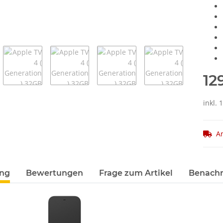
12
inkl.
Ar
terkarten anzeigen
ung
Bewertungen
Frage zum Artikel
Benachr