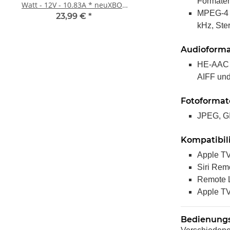
Formaten
Watt - 12V - 10.83A * neuXBOX
Xbox One Elite Game C
MPEG-4 Vi
360 Slim Netzteil
Silber
23,99 €
*
10,99 €
*
kHz, Ste
Audioform
HE-AAC (
AIFF und
Fotoformat
JPEG, GI
Kompatibili
Apple TV
Siri Rem
Remote L
Apple TV
Bedienungs