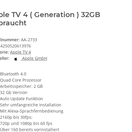
le TV 4 ( Generation ) 32GB
braucht
elnummer:
AA-2733
4250520613976
orie:
Apple TV 4
ller:
Apple GmbH
Bluetooth 4.0
Quad Core Prozessor
Arbeitsspeicher: 2 GB
32 Gb Version
Auto Update Funktion
Sehr umfangreiche Installation
Mit Alexa-Sprachfernbedienung
2160p bis 30fps;
720p und 1080p bis 60 fps
Über 160 bereits vorinstalliert