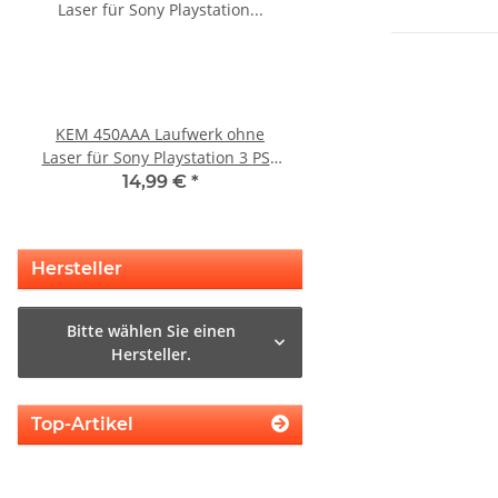
KEM 450AAA Laufwerk ohne
Sony Playstation 3 
Laser für Sony Playstation 3 PS3
450EAA PS3 Laser mit 
Slim gebraucht
Blu-Ray Laufwerk ge
14,99 €
*
32,99 €
*
Hersteller
Bitte wählen Sie einen
Hersteller.
Top-Artikel