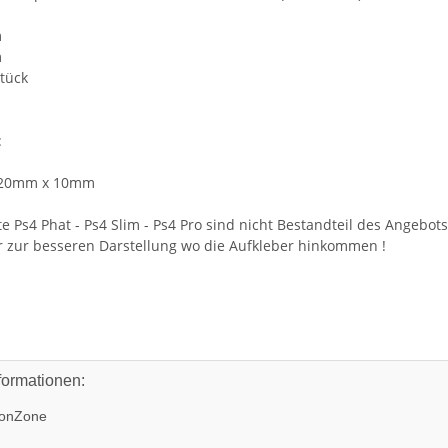
m
m
Stück
:
r 20mm x 10mm
e Ps4 Phat - Ps4 Slim - Ps4 Pro sind nicht Bestandteil des Angebot
r zur besseren Darstellung wo die Aufkleber hinkommen !
formationen:
onZone