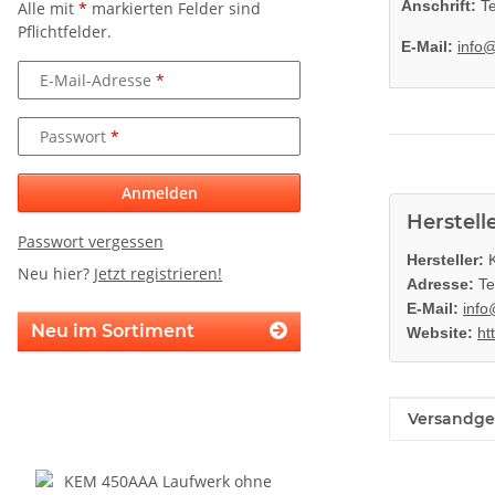
Anschrift:
Te
Alle mit
*
markierten Felder sind
Pflichtfelder.
E-Mail:
info
E-Mail-Adresse
Passwort
Anmelden
Herstell
Passwort vergessen
Hersteller:
K
Neu hier?
Jetzt registrieren!
Adresse:
Te
E-Mail:
info
Neu im Sortiment
Website:
ht
Produkteig
Wert
Versandge