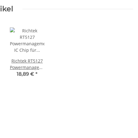
ikel
Richtek RT5127
Powermanagement
IC Chip für
18,89 €
*
Playstation 5
PS5