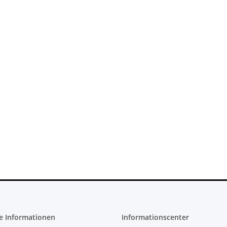
PS4 Slim
Xbox 360 Netzteil (PAL) - 150 Watt
H-2016A
12V - 12,1A für Jasper
Mainboards gebraucht
22,99 €
*
e Informationen
Informationscenter