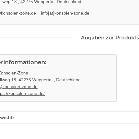
llweg 18 , 42275 Wuppertal, Deutschland
@konsolen-zone.de
info[at]konsolen-zone.de
Angaben zur Produkts
erinformationen:
onsolen-Zone
llweg 18, 42275 Wuppertal , Deutschland
@konsolen-zone.de
tps://konsolen-zone.de/
enschaft
wicht: