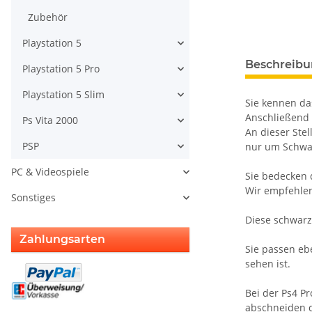
Zubehör
Playstation 5
weitere Regis
Beschreib
Playstation 5 Pro
Playstation 5 Slim
Sie kennen das
Anschließend 
Ps Vita 2000
An dieser Stel
PSP
nur um Schwar
PC & Videospiele
Sie bedecken 
Wir empfehlen
Sonstiges
Diese schwarz
Zahlungsarten
Sie passen ebe
sehen ist.
Bei der Ps4 P
abschneiden da