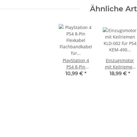
Ähnliche Art
KEM KES
KEM 450AAA Laufwerk oberteil
Schlitten
Sony Playstation 3 PS3 Slim
braucht
gebraucht
10,99 €
*
PlayStation 4
Einzugsmotor
PS4 8-Pin
mit Keilriemen
Flexkabel
KLD-002 für PS4
10,99 €
*
18,99 €
*
Flachbandkabel
KEM-490
für Laufwerke
Playstation4
KEM496 KEM490
Laufwerk
KEM860 für KLD
Motor