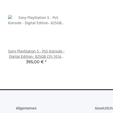
Sony PlayStation 5 - Ps5 Konsole -
SONY PlayStation 4™ 
Digital Edition- 825GB CFI-1016B
FW 5.05 - 500GB CU
gebraucht
395,00 €
*
279,99 €
*
Allgemeines
Gesetzlich