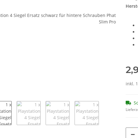
Herste
2,
inkl.
So
Lieferz