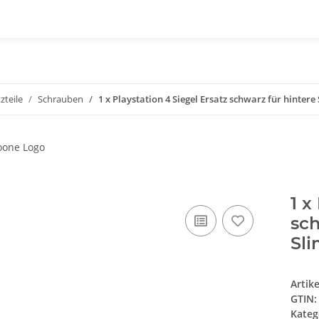
zteile
Schrauben
1 x Playstation 4 Siegel Ersatz schwarz für hinter
1 x
sch
Sli
Artik
GTIN:
Kateg