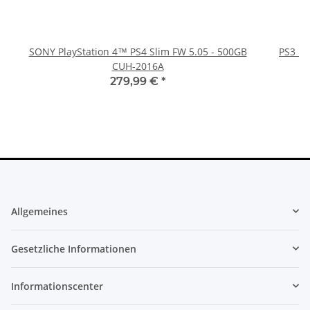
SONY PlayStation 4™ PS4 Slim FW 5.05 - 500GB
PS3 Pl
CUH-2016A
fü
279,99 €
*
Allgemeines
Gesetzliche Informationen
Informationscenter