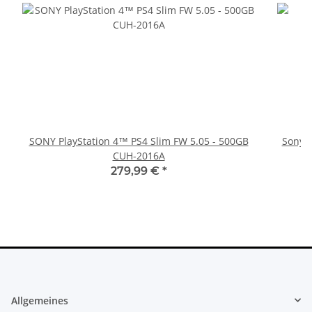
SONY PlayStation 4™ PS4 Slim FW 5.05 - 500GB
Sony P
CUH-2016A
279,99 €
*
Allgemeines